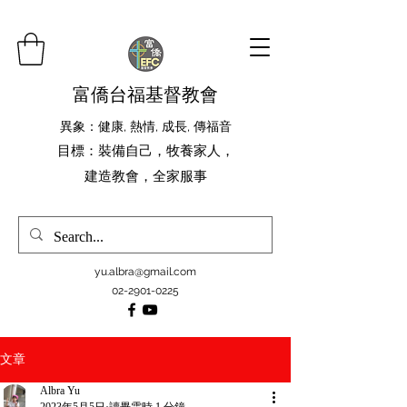
富僑台福基督教會
異象：健康, 熱情, 成長, 傳福音
​目標：裝備自己，牧養家人，
建造教會，全家服事
yu.albra@gmail.com
02-2901-0225
文章
Albra Yu
2023年5月5日
讀畢需時 1 分鐘